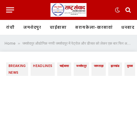
रांची
जमशेदपुर
चाईबासा
सरायकेला-खरसावां
धनबाद
Home
»
जमशेदपुर औद्योगिक नगरी जमशेदपुर में पेट्रोल और डीजल को लेकर एक बार फिर अफरा- तफरी का माहौल बन गया है
BREAKING
HEADLINES
चाईबासा
जमशेदपुर
जामताड़ा
झारखंड
दुमका
NEWS