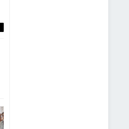
py
nk