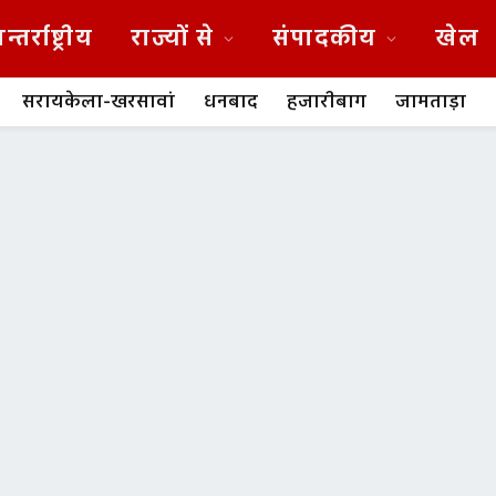
न्तर्राष्ट्रीय
राज्यों से
संपादकीय
खेल
सरायकेला-खरसावां
धनबाद
हजारीबाग
जामताड़ा