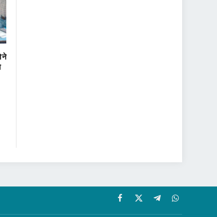
ोने
ो
Facebook
X
Telegram
WhatsApp
(Twitter)