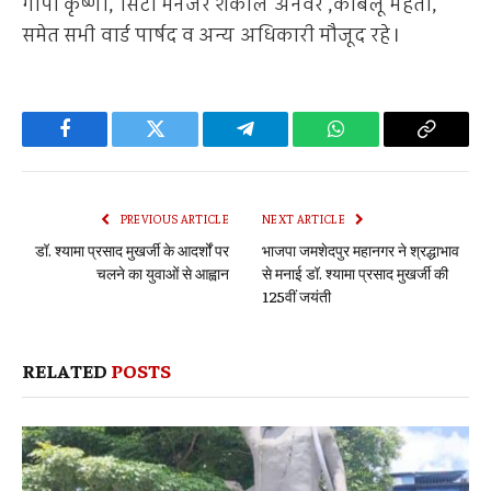
गोपी कृष्णा, सिटी मैनेजर शकील अनवर ,काबलू महतो,
समेत सभी वार्ड पार्षद व अन्य अधिकारी मौजूद रहे।
Facebook
Twitter
Telegram
WhatsApp
Copy
Link
PREVIOUS ARTICLE
NEXT ARTICLE
डॉ. श्यामा प्रसाद मुखर्जी के आदर्शों पर
भाजपा जमशेदपुर महानगर ने श्रद्धाभाव
चलने का युवाओं से आह्वान
से मनाई डॉ. श्यामा प्रसाद मुखर्जी की
125वीं जयंती
RELATED
POSTS