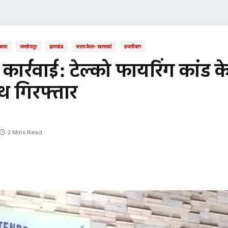
बासा
जमशेदपुर
झारखंड
सरायकेला-खरसावां
हजारीबाग
ार्रवाई: टेल्को फायरिंग कांड क
थ गिरफ्तार
2 Mins Read