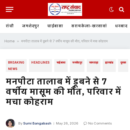
रांची
जमशेदपुर
चाईबासा
सरायकेला-खरसावां
धनबाद
Home
»
मनपीटा तालाब में डूबने से 7 वर्षीय मासूम की मौत, परिवार में मचा कोहराम
BREAKING
HEADLINES
चाईबासा
जमशेदपुर
जामताड़ा
झारखंड
दुमका
NEWS
मनपीटा तालाब में डूबने से 7
वर्षीय मासूम की मौत, परिवार में
मचा कोहराम
By
Sumi Bangabash
May 26, 2026
No Comments