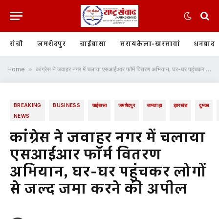
रांची
जमशेदपुर
चाईबासा
सरायकेला-खरसावां
धनबाद
Home
»
कांग्रेस ने जवाहर नगर में चलाया एसआईआर फॉर्म वितरण अभियान, घर-घर पहुंचकर लोगों से जल्द जमा करने की अपील
BREAKING
BUSINESS
चाईबासा
जमशेदपुर
जामताड़ा
झारखंड
दुमका
NEWS
कांग्रेस ने जवाहर नगर में चलाया
एसआईआर फॉर्म वितरण
अभियान, घर-घर पहुंचकर लोगों
से जल्द जमा करने की अपील